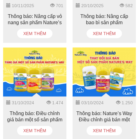
10/11/2025
701
20/10/2025
582
Thông báo: Nâng cấp vỏ
Thông báo: Nâng cấp
nang sản phẩm Nature’s
bao bì sản phẩm
Way Kids Smart Bursts
Nanture's Way Kids
XEM THÊM
XEM THÊM
DHA 300mg Triple
Smart DHA Drops
Strength
31/10/2024
1.474
03/10/2024
1.250
Thông báo: Điều chỉnh
Thông báo: Nature’s Way
giá bán một số sản phẩm
Điều chỉnh giá bán một
của Nature’s Way
số sản phẩm
XEM THÊM
XEM THÊM