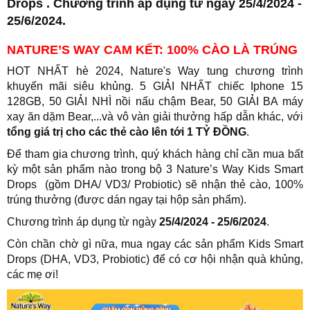
Drops . Chương trình áp dụng từ ngày 25/4/2024 -
25/6/2024.
NATURE’S WAY CAM KẾT: 100% CÀO LÀ TRÚNG
HOT NHẤT hè 2024, Nature's Way tung chương trình
khuyến mãi siêu khủng. 5 GIẢI NHẤT chiếc Iphone 15
128GB, 50 GIẢI NHÌ nồi nấu chậm Bear, 50 GIẢI BA máy
xay ăn dặm Bear,...và vô vàn giải thưởng hấp dẫn khác, với
tổng giá trị
cho các thẻ cào
lên tới 1 TỶ ĐỒNG
.
Để tham gia chương trình, quý khách hàng chỉ cần mua bất
kỳ một sản phẩm nào trong bộ 3 Nature’s Way Kids Smart
Drops (gồm DHA/ VD3/ Probiotic) sẽ nhận thẻ cào, 100%
trúng thưởng (được dán ngay tại hộp sản phẩm).
Chương trình áp dụng từ ngày
25/4/2024 - 25/6/2024
.
Còn chần chờ gì nữa, mua ngay các sản phẩm Kids Smart
Drops (DHA, VD3, Probiotic) để có cơ hội nhận quà khủng,
các mẹ ơi!