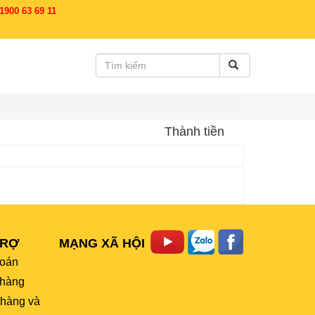
900 63 69 11
Thành tiền
TRỢ
MẠNG XÃ HỘI
toán
hàng
 hàng và