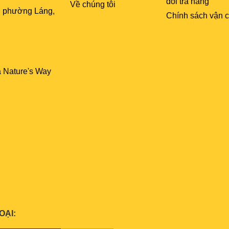
đổi trả hàng
Về chúng tôi
, phường Láng,
Chính sách vận 
a Nature's Way
OẠI: