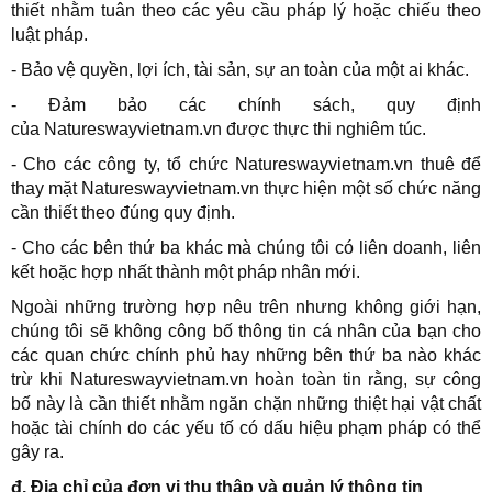
thiết nhằm tuân theo các yêu cầu pháp lý hoặc chiếu theo
luật pháp.
- Bảo vệ quyền, lợi ích, tài sản, sự an toàn của một ai khác.
- Đảm bảo các chính sách, quy định
của
Natureswayvietnam.vn
được thực thi nghiêm túc.
- Cho các công ty, tổ chức
Natureswayvietnam.vn
thuê để
thay mặt
Natureswayvietnam.vn
thực hiện một số chức năng
cần thiết theo đúng quy định.
- Cho các bên thứ ba khác mà chúng tôi có liên doanh, liên
kết hoặc hợp nhất thành một pháp nhân mới.
Ngoài những trường hợp nêu trên nhưng không giới hạn,
chúng tôi sẽ không công bố thông tin cá nhân của bạn cho
các quan chức chính phủ hay những bên thứ ba nào khác
trừ khi
Natureswayvietnam.vn
hoàn toàn tin rằng, sự công
bố này là cần thiết nhằm ngăn chặn những thiệt hại vật chất
hoặc tài chính do các yếu tố có dấu hiệu phạm pháp có thể
gây ra.
đ. Địa chỉ của đơn vị thu thập và quản lý thông tin