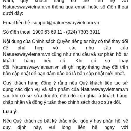
Nam, quý khách hàng có thể liên hệ với
Natureswayvietnam.vn thông qua email hoặc số điện thoại
dưới đây:
Email liên hệ:
support
@natureswayvietnam.vn
Số điện thoại: 1900 63 69 11 - (024) 7303 3911
Nội dung của Chính sách Quyền riêng tư này có thể thay đổi
để phù hợp với các nhu cầu của
Natureswayvietnam.vn
cũng như nhu cầu và sự phản hồi từ
khách hàng nếu có. Khi có sự thay
đổi,
Natureswayvietnam.vn
sẽ ghi ngày tháng thay đổi trên
bản cập nhật để bạn đảm bảo đó là bản cập nhật mới nhất.
Quý khách hàng đồng ý rằng nếu Quý khách tiếp tục sử
dụng các dịch vụ và sản phẩm của
Natureswayvietnam.vn
sau khi có sự sửa đổi đó, điều đó có nghĩa là khách hàng
chấp nhận và đồng ý tuân theo chính sách được sửa đổi.
Lưu ý:
Nếu Quý khách có bất kỳ thắc mắc, góp ý hay phản hồi về
quy định này, vui lòng liên hệ ngay với