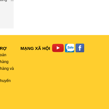
TRỢ
MẠNG XÃ HỘI
toán
hàng
 hàng và
chuyển