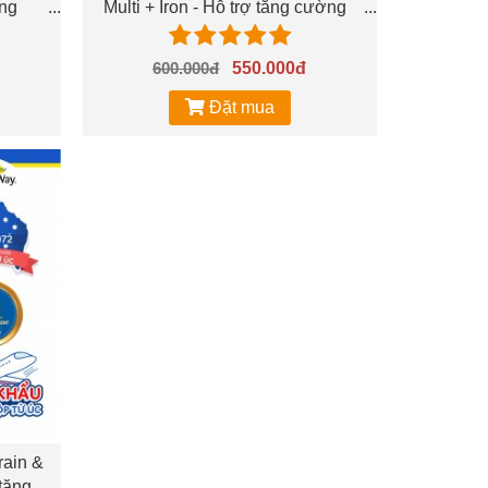
ung
Multi + Iron - Hỗ trợ tăng cường
13ml
sức khỏe, nâng cao sức đề kháng
600.000đ
550.000đ
Đặt mua
rain &
tăng