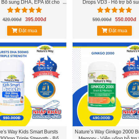
 Bổ sung DHA, EPA tốt cho
Drops VD3 - Hỗ trợ bổ s
 bộ, mắt và hệ thần kinh
Vitamin D3 cho trẻ - Hộp 
420.000đ
395.000đ
590.000đ
550.000đ
Đặt mua
Đặt mua
e's Way Kids Smart Bursts
Nature’s Way Ginkgo 2000 B
00mg Triple Strength - Bổ
Memory - Viên uống hỗ trợ 