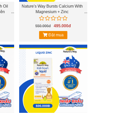
h Oil
Nature's Way Bursts Calcium With
iên
Magnesium + Zinc
)
550.000đ
495.000đ
Đặt mua