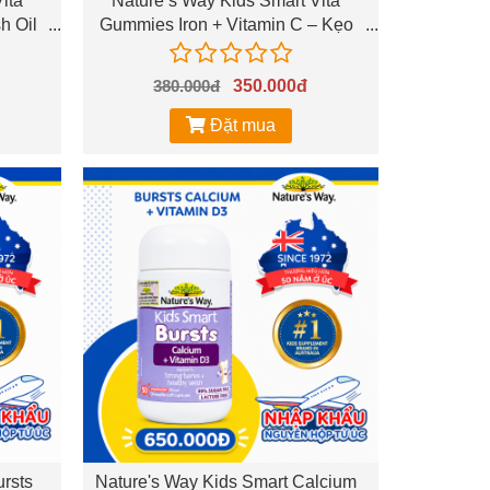
ita
Nature’s Way Kids Smart Vita
h Oil
Gummies Iron + Vitamin C – Kẹo
à mắt
dẻo bổ sung sắt và vitamin C cho
trẻ
380.000đ
350.000đ
Đặt mua
rsts
Nature's Way Kids Smart Calcium