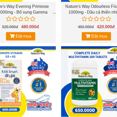
re's Way Evening Primrose
Nature's Way Odourless Fis
 1000mg - Bổ sung Gamma
1000mg - Dầu cá thiên nh
enic Acid (GLA) và tinh dầu
không mùi (Hộp 80 viên
a anh thảo (Hộp 60 viên)
520.000đ
480.000đ
450.000đ
420.000đ
Đặt mua
Đặt mua