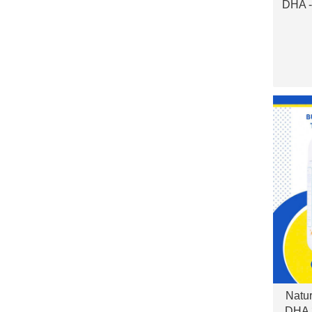
DHA -
não
Natur
DHA 3