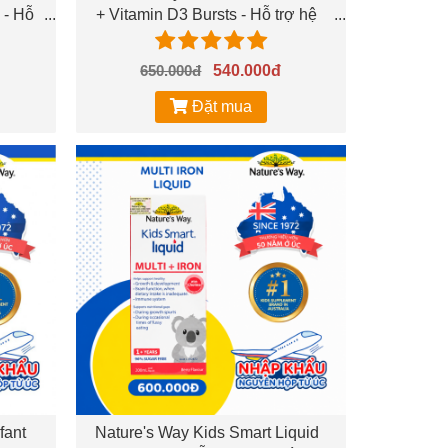
 - Hỗ
+ Vitamin D3 Bursts - Hỗ trợ hệ
t
xương và răng chắc khỏe cho trẻ
650.000đ
540.000đ
Đặt mua
fant
Nature's Way Kids Smart Liquid