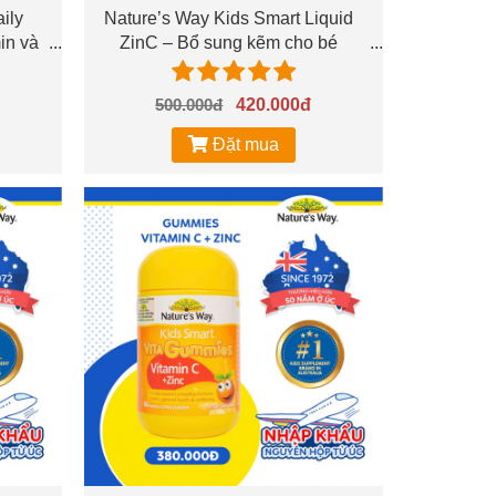
ily
Nature’s Way Kids Smart Liquid
in và
ZinC – Bổ sung kẽm cho bé
500.000đ
420.000đ
Đặt mua