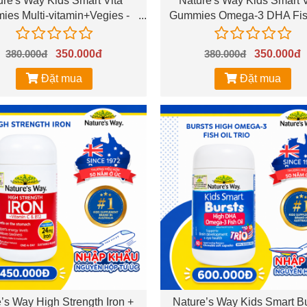
ure's Way Kids Smart Vita
Nature's Way Kids Smart V
es Multi-vitamin+Vegies -
Gummies Omega-3 DHA Fis
sung Vitamin, hỗ trợ tăng
Trio - Hỗ trợ sức khỏe não v
cường sức khỏe
380.000đ
350.000đ
380.000đ
350.000đ
Đặt mua
Đặt mua
’s Way High Strength Iron +
Nature’s Way Kids Smart Bu