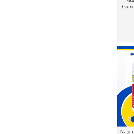
Nat
Gummi
Bổ 
Nature