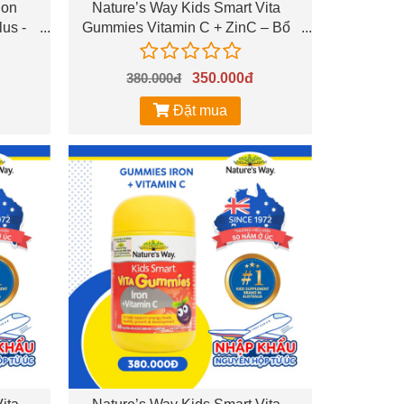
ion
Nature’s Way Kids Smart Vita
us -
Gummies Vitamin C + ZinC – Bổ
n và
sung kẽm và vitamin C, hỗ trợ sức
 sau
đề kháng cho trẻ
380.000đ
350.000đ
Đặt mua