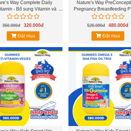
ure’s Way Complete Daily
Nature's Way PreConcept
itamin - Bổ sung Vitamin và
Pregnancy Breastfeeding Pl
khoáng chất
Bổ sung DHA, EPA, vitami
khoáng chất trước trong và
350.000đ
320.000đ
520.000đ
480.000đ
thai kỳ
Đặt mua
Đặt mua