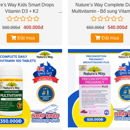
re's Way Kids Smart Drops
Nature’s Way Complete Da
Vitamin D3 + K2
Multivitamin - Bổ sung Vitam
khoáng chất (200 viên)
500.000đ
400.000đ
650.000đ
540.000đ
Đặt mua
Đặt mua