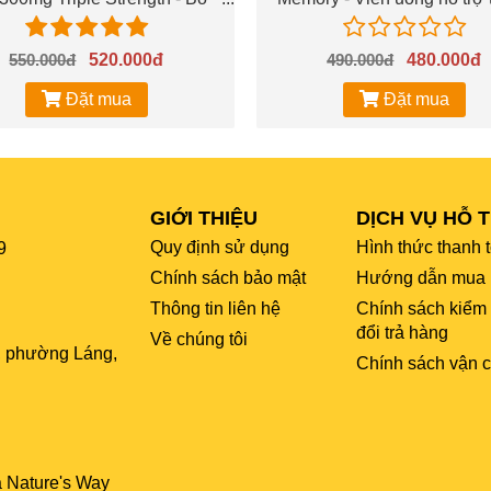
DHA, hỗ trợ tốt cho não bộ
cường trí nhớ
và mắt.
550.000đ
520.000đ
490.000đ
480.000đ
Đặt mua
Đặt mua
GIỚI THIỆU
DỊCH VỤ HỖ 
Quy định sử dụng
Hình thức thanh 
9
Chính sách bảo mật
Hướng dẫn mua 
Thông tin liên hệ
Chính sách kiểm
đổi trả hàng
Về chúng tôi
, phường Láng,
Chính sách vận 
a Nature's Way