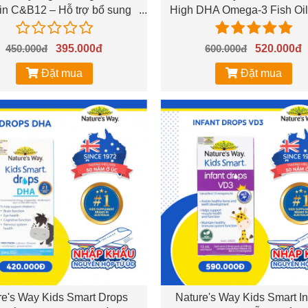
in C&B12 – Hỗ trợ bổ sung
High DHA Omega-3 Fish Oil
Vitamin C & B12 cho cơ thể
trợ tốt cho não bộ và mắ
450.000đ
395.000đ
600.000đ
520.000đ
Đặt mua
Đặt mua
re's Way Kids Smart Drops
Nature's Way Kids Smart In