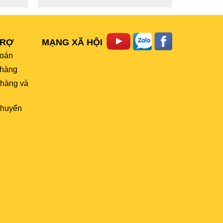
TRỢ
MẠNG XÃ HỘI
toán
hàng
 hàng và
chuyển