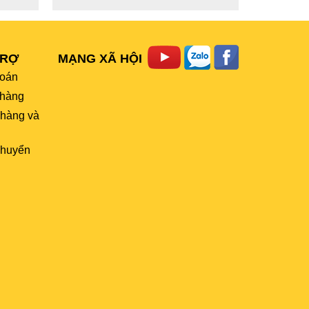
TRỢ
MẠNG XÃ HỘI
toán
hàng
 hàng và
chuyển