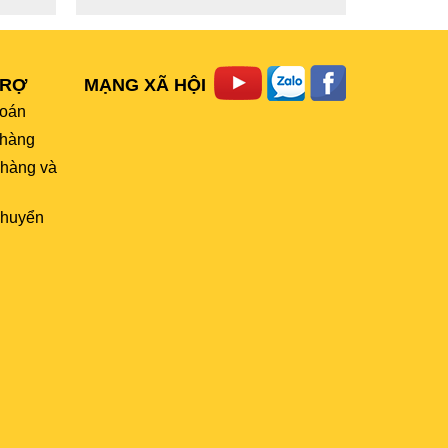
TRỢ
MẠNG XÃ HỘI
toán
hàng
 hàng và
chuyển