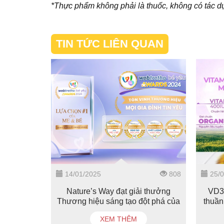
*Thực phẩm không phải là thuốc, không có tác d
TIN TỨC LIÊN QUAN
14/01/2025
808
25/0
Nature’s Way đạt giải thưởng
VD3 
Thương hiệu sáng tạo đột phá của
thuần
Webtretho & Be Yeu Awards 2024
XEM THÊM