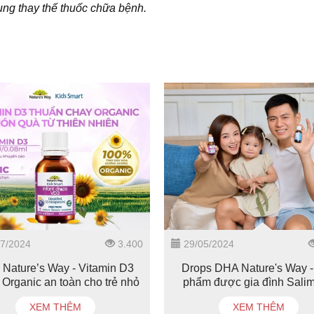
ụng thay thế thuốc chữa bệnh.
7/2024
3.400
29/05/2024
Nature’s Way - Vitamin D3
Drops DHA Nature's Way -
 Organic an toàn cho trẻ nhỏ
phẩm được gia đình Salim
chọn cho "Pam Yêu Ơi
XEM THÊM
XEM THÊM