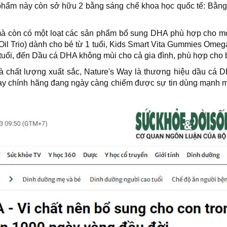
n phẩm này còn sở hữu 2 bằng sáng chế khoa học quốc tế: Bằng
 còn có một loạt các sản phẩm bổ sung DHA phù hợp cho mọi l
Trio) dành cho bé từ 1 tuổi, Kids Smart Vita Gummies Omega-
uổi, đến Dầu cá DHA không mùi cho cả gia đình, phù hợp cho bé 
chất lượng xuất sắc, Nature's Way là thương hiệu dầu cá DH
y chính hãng đang ngày càng chiếm được sự tin dùng mạnh mẽ