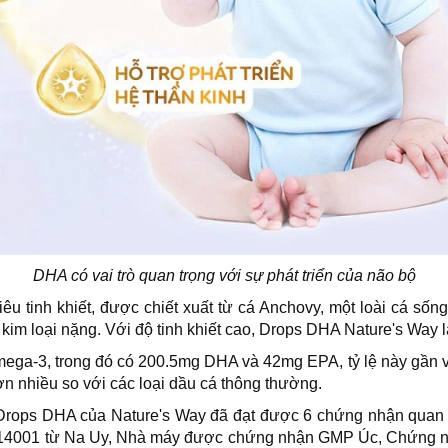
DHA có vai trò quan trọng với sự phát triển của não bộ
u tinh khiết, được chiết xuất từ cá Anchovy, một loài cá s
im loại nặng. Với độ tinh khiết cao, Drops DHA Nature's Way là
a-3, trong đó có 200.5mg DHA và 42mg EPA, tỷ lệ này gần với 
n nhiều so với các loại dầu cá thông thường.
g, Drops DHA của Nature's Way đã đạt được 6 chứng nhận quan
4001 từ Na Uy, Nhà máy được chứng nhận GMP Úc, Chứng nh