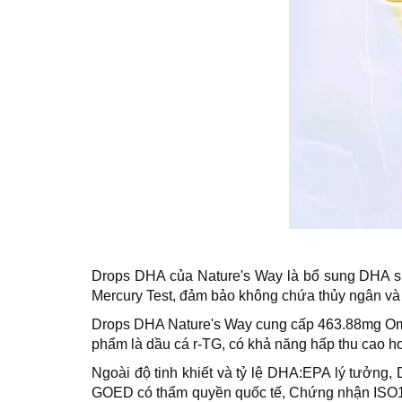
Drops DHA của Nature's Way là bổ sung DHA siê
Mercury Test, đảm bảo không chứa thủy ngân và k
Drops DHA Nature's Way cung cấp 463.88mg Omeg
phẩm là dầu cá r-TG, có khả năng hấp thu cao hơ
Ngoài độ tinh khiết và tỷ lệ DHA:EPA lý tưởn
GOED có thẩm quyền quốc tế, Chứng nhận ISO1