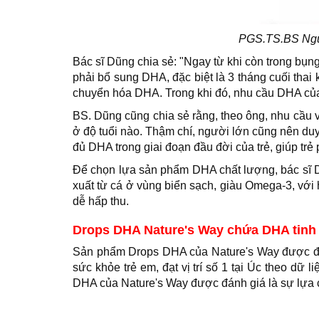
PGS.TS.BS Nguy
Bác sĩ Dũng chia sẻ: "Ngay từ khi còn trong bụn
phải bổ sung DHA, đặc biệt là 3 tháng cuối thai
chuyển hóa DHA. Trong khi đó, nhu cầu DHA của 
BS. Dũng cũng chia sẻ rằng, theo ông, nhu cầu v
ở độ tuổi nào. Thậm chí, người lớn cũng nên duy
đủ DHA trong giai đoạn đầu đời của trẻ, giúp trẻ ph
Để chọn lựa sản phẩm DHA chất lượng, bác sĩ D
xuất từ cá ở vùng biển sạch, giàu Omega-3, với 
dễ hấp thu.
Drops DHA Nature's Way chứa DHA tinh 
Sản phẩm Drops DHA của Nature's Way được đánh
sức khỏe trẻ em, đạt vị trí số 1 tại Úc theo dữ 
DHA của Nature's Way được đánh giá là sự lựa c