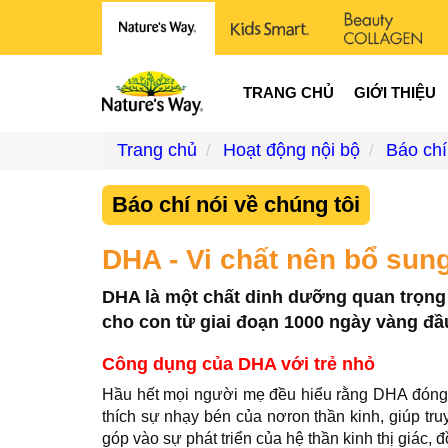
TRANG CHỦ
GIỚI THIỆU
Trang chủ
Hoạt động nội bộ
Báo chí
Báo chí nói về chúng tôi
DHA - Vi chất nên bổ sun
DHA là một chất dinh dưỡng quan trọng hỗ
cho con từ giai đoạn 1000 ngày vàng đầu
Công dụng của DHA với trẻ nhỏ
Hầu hết mọi người mẹ đều hiểu rằng DHA đóng vai 
thích sự nhạy bén của nơron thần kinh, giúp tr
góp vào sự phát triển của hệ thần kinh thị giác, đ