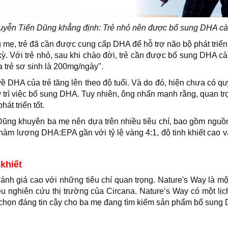
ễn Tiến Dũng khẳng định: Trẻ nhỏ nên được bổ sung DHA cà
g mẹ, trẻ đã cần được cung cấp DHA để hỗ trợ não bộ phát triển
 kỳ. Với trẻ nhỏ, sau khi chào đời, trẻ cần được bổ sung DHA 
trẻ sơ sinh là 200mg/ngày".
ề DHA của trẻ tăng lên theo độ tuổi. Và do đó, hiện chưa có q
 trì việc bổ sung DHA. Tuy nhiên, ông nhấn mạnh rằng, quan tr
át triển tốt.
ũng khuyên ba mẹ nên dựa trên nhiều tiêu chí, bao gồm nguồn 
hàm lượng DHA:EPA gần với tỷ lệ vàng 4:1, độ tinh khiết cao 
khiết
 giá cao với những tiêu chí quan trọng. Nature's Way là mộ
liệu nghiên cứu thị trường của Circana. Nature’s Way có một lị
họn đáng tin cậy cho ba mẹ đang tìm kiếm sản phẩm bổ sung D