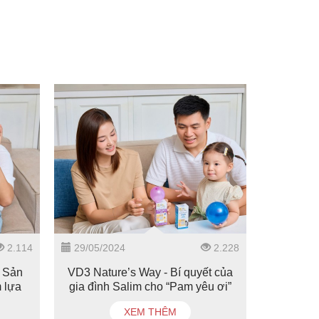
2.114
29/05/2024
2.228
 Sản
VD3 Nature’s Way - Bí quyết của
 lựa
gia đình Salim cho “Pam yêu ơi”
"
cứng cáp, nhanh biết đi
XEM THÊM