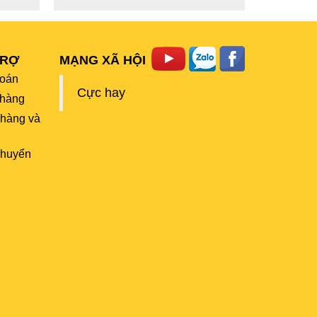
TRỢ
MẠNG XÃ HỘI
toán
Cực hay
hàng
 hàng và
chuyển