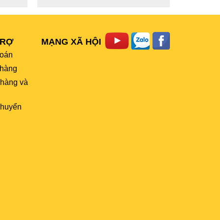
TRỢ
MẠNG XÃ HỘI
toán
hàng
 hàng và
chuyển