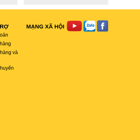
TRỢ
MẠNG XÃ HỘI
toán
hàng
 hàng và
chuyển