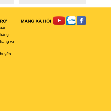
TRỢ
MẠNG XÃ HỘI
toán
hàng
 hàng và
chuyển