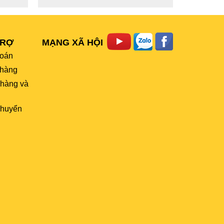
TRỢ
MẠNG XÃ HỘI
toán
hàng
 hàng và
chuyển